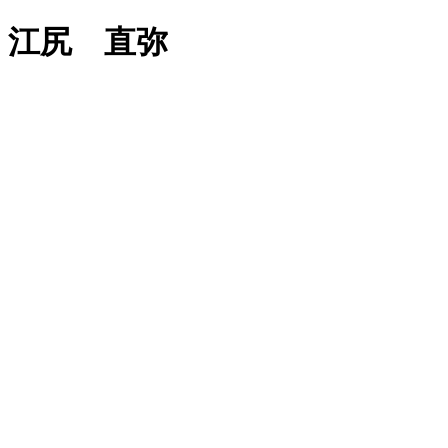
江尻 直弥